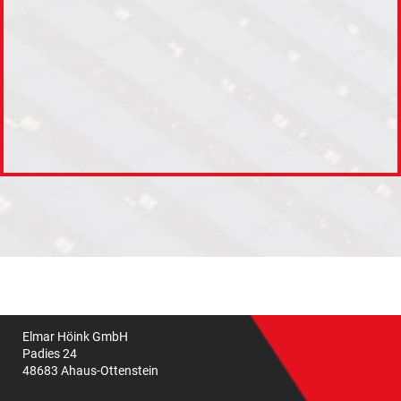
Absicherung durch ein datenschutzkonformes
Videoüberwachungssystem mit über 30 Kameras.
N
ENZEN
Elmar Höink GmbH
Padies 24
48683 Ahaus-Ottenstein